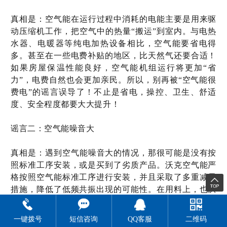
‌真相是：空气能在运行过程中消耗的电能主要是用来驱
动压缩机工作，把空气中的热量“搬运”到室内。与电热
水器、电暖器等纯电加热设备相比，空气能要省电得
多。甚至在一些电费补贴的地区，比天然气还要合适！
如果房屋保温性能良好，空气能机组运行将更加“省
力”，电费自然也会更加亲民。所以，别再被“空气能很
费电”的谣言误导了！不止是省电，操控、卫生、舒适
度、安全程度都要大大提升！
‌谣言二：空气能噪音大
‌真相是：遇到空气能噪音大的情况，那很可能是没有按
照标准工序安装，或是买到了劣质产品。沃克空气能严
格按照空气能标准工序进行安装，并且采取了多重减震
措施，降低了低频共振出现的可能性。在用料上，也从
不“偷工减料”，所有机器噪音都低于国标，更有
定制
的
极致静音的
300KW大型商用热泵产品。所以，选对品
一键拨号
短信咨询
QQ客服
二维码
牌和安装团队很重要！