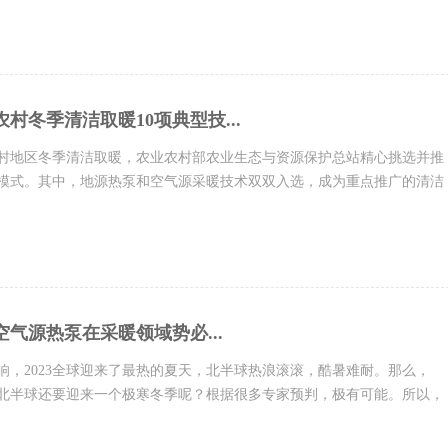
村冬季清洁取暖10项典型技...
村地区冬季清洁取暖，农业农村部农业生态与资源保护总站精心挑选并推
术模式。其中，地源热泵和空气源采暖技术双双入选，成为重点推广的清洁
农村地区一直是清洁采...
，空气源热泵在采暖领域势必...
响，2023全球迎来了最热的夏天，北半球热浪滚滚，酷暑难耐。那么，
不是北半球还要迎来一个极寒冬季呢？根据很多专家预判，极有可能。所以，
惠的冬天，我们每...