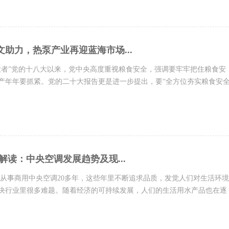
助力，热泵产业再迎蓝海市场...
大者”党的十八大以来，党中央高度重视粮食安全，强调要牢牢把住粮食安
产年年要抓紧。党的二十大报告更是进一步提出，要“全方位夯实粮食安
亿亩耕地红线”。为...
解读：中央空调发展趋势及现...
业从事商用中央空调20多年，这些年里不断追求品质，发觉人们对生活环境
决行业里很多难题。随着经济的可持续发展，人们的生活用水产品也在逐
空调每个家庭不可或...