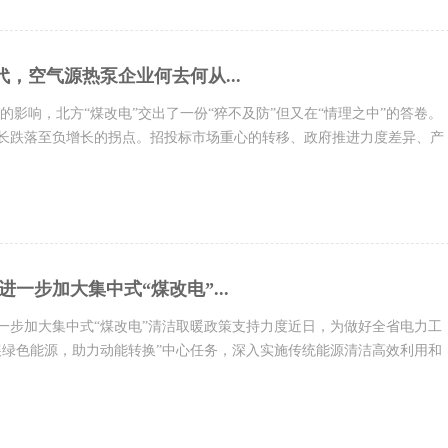
代，空气源热泵企业何去何从...
境的影响，北方“煤改电”交出了一份“猝不及防”但又在“情理之中”的答卷。
式增长跌落至负增长的拐点。招投标市场重心的转移、政府推进力度差异、产
进一步加大集中式“煤改电”...
一步加大集中式“煤改电”清洁取暖政策支持力度近日，为做好全省电力工
展绿色能源，助力动能转换”中心任务，深入实施传统能源清洁高效利用和
用“双轮驱动”，加...